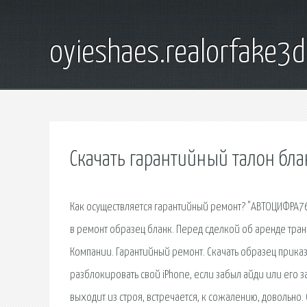
oyieshaes.realorfake3
Скачать гарантийный талон бла
Как осуществляется гарантийный ремонт? "АВТОЦИФРА76
в ремонт образец бланк. Перед сделкой об аренде тра
Компании. Гарантийный ремонт. Скачать образец прика
разблокировать свой iPhone, если забыл айди или его 
выходит из строя, встречается, к сожалению, довольно