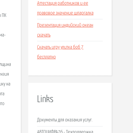
Аттестация работников и ее
правовое значение шпаргалка
з ПК
Презентация индийский океан
скачать
ма-
Скачать игру улитка боб 7
бесплатно
олщина
ензия
ику на
нта
Links
что
Документы для оказания услуг.
АВТОЦИФРА76 - Техподдержка.