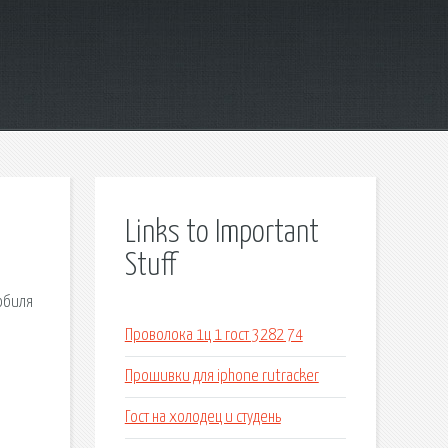
Links to Important
Stuff
обиля
Проволока 1ц 1 гост 3282 74
Прошивки для iphone rutracker
Гост на холодец и студень
: