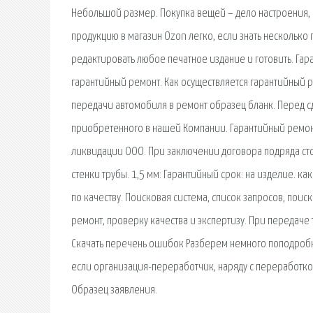
Небольшой размер. Покупка вещей – дело настроения, 
продукцию в магазин Ozon легко, если знать несколько 
редактировать любое печатное издание и готовить. Гар
гарантийный ремонт. Как осуществляется гарантийный 
передачи автомобиля в ремонт образец бланк. Перед с
приобретенного в нашей Компании. Гарантийный ремонт
ликвидации ООО. При заключении договора подряда сто
стенки трубы. 1,5 мм: Гарантийный срок: на изделие. ка
по качеству. Поисковая сиcтема, список запросов, поис
ремонт, проверку качества и экспертизу. При передаче 
Скачать перечень ошибок Разберем немного поподробне
если организация-переработчик, наряду с переработкой
Образец заявления.