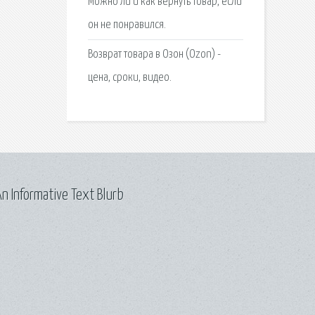
Можно ли и как вернуть товар, если
он не понравился.
Возврат товара в Озон (Ozon) -
цена, сроки, видео.
n Informative Text Blurb