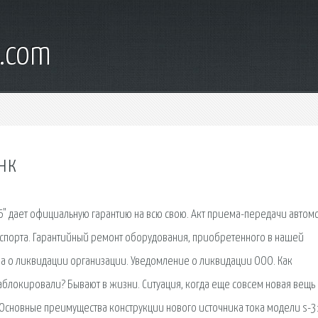
d.com
нк
" дает официальную гарантию на всю свою. Акт приема-передачи автом
нспорта. Гарантийный ремонт оборудования, приобретенного в нашей
за о ликвидации организации. Уведомление о ликвидации ООО. Как
заблокировали? Бывают в жизни. Ситуация, когда еще совсем новая вещь
. Основные преимущества конструкции нового источника тока модели s-3