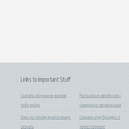
Links to Important Stuff
Скачать саруханов желаю
Расписание автобусов с
тебе минус
северного автовокзала
Елки по городу мчатся минус
Скачать игру бродяги 2
скачать
через торрент