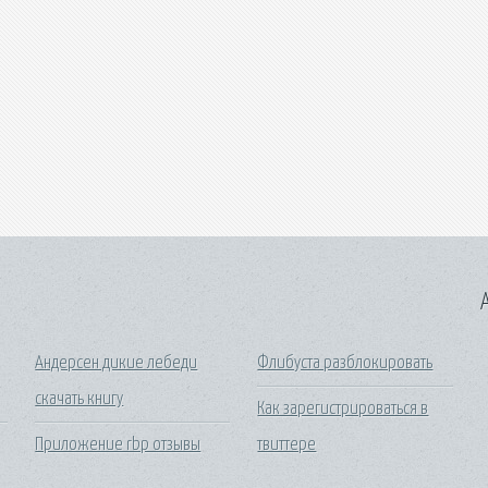
A
Андерсен дикие лебеди
Флибуста разблокировать
скачать книгу
Как зарегистрироваться в
Приложение rbp отзывы
твиттере