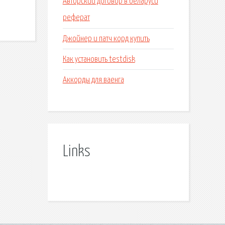
Авторский договор в беларуси
реферат
Джойнер и патч корд купить
Как установить testdisk
Аккорды для ваенга
Links