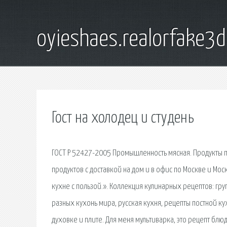
oyieshaes.realorfake3
Гост на холодец и студень
ГОСТ Р 52427-2005 Промышленность мясная. Продукты 
продуктов с доставкой на дом и в офис по Москве и Мо
кухне с пользой.». Коллекция кулинарных рецептов: гр
разных кухонь мира, русская кухня, рецепты постной ку
духовке и плите. Для меня мультиварка, это рецепт блю