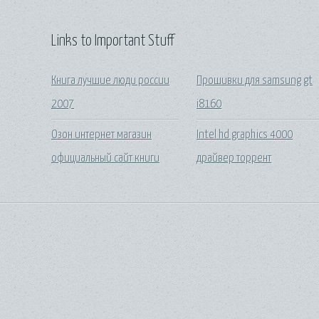
Links to Important Stuff
Книга лучшие люди россии
Прошивки для samsung gt
2007
i8160
Озон интернет магазин
Intel hd graphics 4000
официальный сайт книги
драйвер торрент