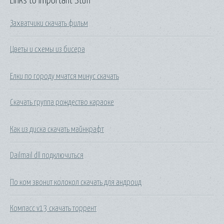
Links to Important Stuff
Захватчики скачать фильм
Цветы и схемы из бисера
Елки по городу мчатся минус скачать
Скачать группа рождество караоке
Как из диска скачать майнкрафт
Dailmail dll подключиться
По ком звонит колокол скачать для андроид
Компасс v13 скачать торрент