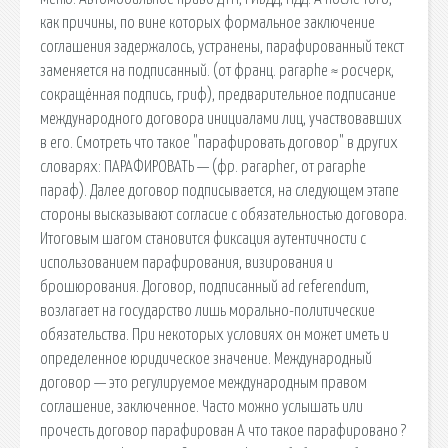
как причины, по вине которых формальное заключение
соглашения задержалось, устранены, парафированный текст
заменяется на подписанный. (от франц. paraphe ≈ росчерк,
сокращённая подпись, гриф), предварительное подписание
международного договора инициалами лиц, участвовавших
в его. Смотреть что такое "парафировать договор" в других
словарях: ПАРАФИРОВАТЬ — (фр. parapher, от paraphe
параф). Далее договор подписывается, на следующем этапе
стороны высказывают согласие с обязательностью договора.
Итоговым шагом становится фиксация аутентичности с
использованием парафирования, визирования и
брошюрования. Договор, подписанный ad referendum,
возлагает на государство лишь морально-политические
обязательства. При некоторых условиях он может иметь и
определенное юридическое значение. Международный
договор — это регулируемое международным правом
соглашение, заключенное. Часто можно услышать или
прочесть договор парафирован А что такое парафировано ?