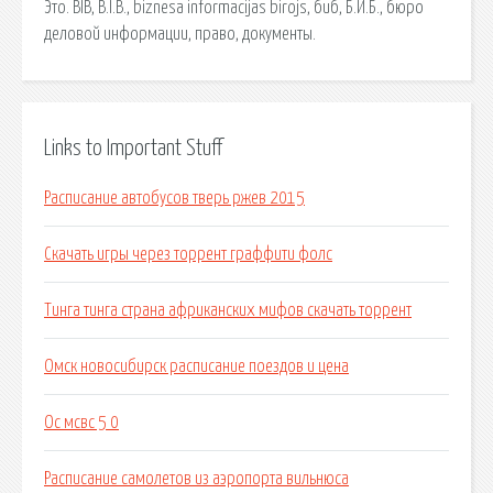
Это. BIB, B.I.B., biznesa informacijas birojs, биб, Б.И.Б., бюро
деловой информации, право, документы.
Links to Important Stuff
Расписание автобусов тверь ржев 2015
Скачать игры через торрент граффити фолс
Тинга тинга страна африканских мифов скачать торрент
Омск новосибирск расписание поездов и цена
Ос мсвс 5 0
Расписание самолетов из аэропорта вильнюса