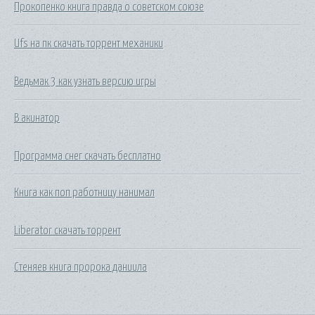
Прокопенко книга правда о советском союзе
Ufs на пк скачать торрент механики
Ведьмак 3 как узнать версию игры
В акинатор
Программа снег скачать бесплатно
Книга как поп работницу нанимал
Liberator скачать торрент
Стеняев книга пророка даниила