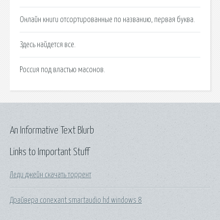
Онлайн книги отсортированные по названию, первая буква.
Здесь найдется все.
Россия под властью масонов.
An Informative Text Blurb
Links to Important Stuff
Леди джейн скачать торрент
Драйвера conexant smartaudio hd windows 8