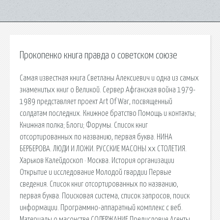
Прокопенко книга правда о советском союзе
Самая известная книга Светланы Алексиевич и одна из самых
знаменитых книг о Великой. Сервер Афганская война 1979-
1989 представляет проект Art Of War, посвященный
солдатам последних. Книжное братство Помощь и контакты;
Книжная полка; Блоги; Форумы. Список книг
отсортированных по названию, первая буква. НИНА
БЕРБЕРОВА. ЛЮДИ И ЛОЖИ. РУССКИЕ МАСОНЫ xx СТОЛЕТИЯ.
Харьков Калейдоскоп · Москва. История организации
Открытие и исследование Молодой гвардии Первые
сведения. Список книг отсортированных по названию,
первая буква. Поисковая сиcтема, список запросов, поиск
информации. Программно-аппаратный комплекс с веб.
Материалы о масонстве СОДЕРЖАНИЕ Предисловие Агенты