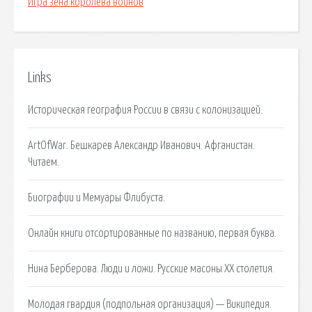
Игра зена королева воинов
Links
Историческая география России в связи с колонизацией.
ArtOfWar. Бешкарев Александр Иванович. Афганистан.
Читаем.
Биографии и Мемуары Флибуста.
Онлайн книги отсортированные по названию, первая буква.
Нина Берберова. Люди и ложи. Русские масоны XX столетия.
Молодая гвардия (подпольная организация) — Википедия.