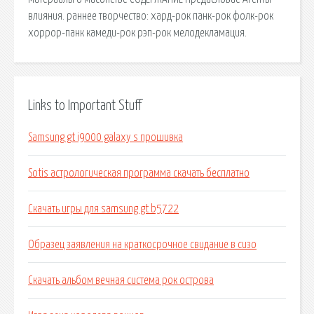
влияния. раннее творчество: хард-рок панк-рок фолк-рок
хоррор-панк камеди-рок рэп-рок мелодекламация.
Links to Important Stuff
Samsung gt i9000 galaxy s прошивка
Sotis астрологическая программа скачать бесплатно
Скачать игры для samsung gt b5722
Образец заявления на краткосрочное свидание в сизо
Скачать альбом вечная система рок острова