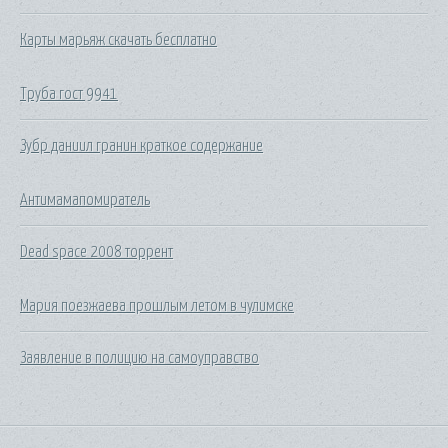
Карты марьяж скачать бесплатно
Труба гост 9941
Зубр даниил гранин краткое содержание
Антимамапомиратель
Dead space 2008 торрент
Мария поезжаева прошлым летом в чулимске
Заявление в полицию на самоуправство