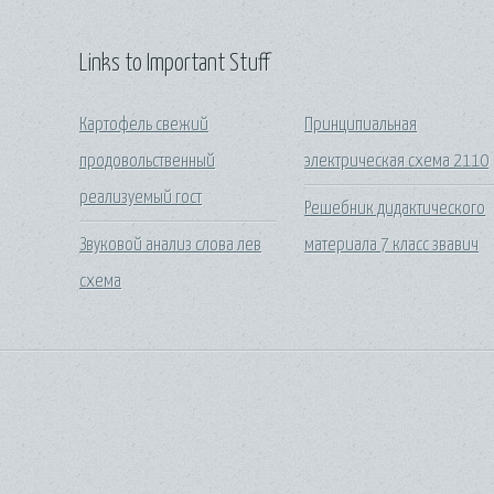
Links to Important Stuff
Картофель свежий
Принципиальная
продовольственный
электрическая схема 2110
реализуемый гост
Решебник дидактического
Звуковой анализ слова лев
материала 7 класс звавич
схема