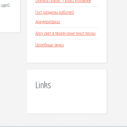
Скачать reader 3 класс кузовлев
 идей
Гост разделы рабочей
документации
Алсу свет в твоем окне текст песни
Целебные звуки
Links