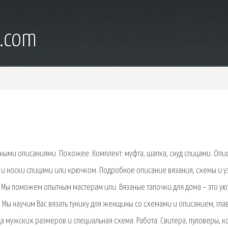
d.com
ными описаниями. Похожее. Комплект: муфта, шапка, снуд спицами. Опи
 и носки спицами или крючком. Подробное описание вязания, схемы и у
? Мы поможем опытным мастерам или. Вязаные тапочки для дома – это ую
 Мы научим Вас вязать тунику для женщины со схемами и описанием, гла
ца мужских размеров и специальная схема. Работа. Свитера, пуловеры, 