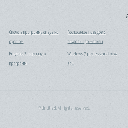
A
Скачать программу ansys на
Расписание поездов с
русском
окуловки до москвы
Виндовс 7 автозапуск
Windows 7 professional x64
программ
sp1
© Untitled. All rights reserved.