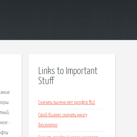
Links to Important
Stuff
сание
зоры.
Скачать тысяча лет хрофта fb2
тный,
Свой бизнес скачать книгу
вное -
бесплатно
кофты