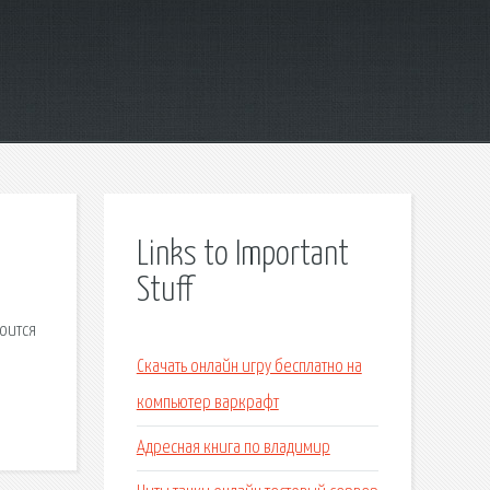
Links to Important
Stuff
оится
Скачать онлайн игру бесплатно на
компьютер варкрафт
Адресная книга по владимир