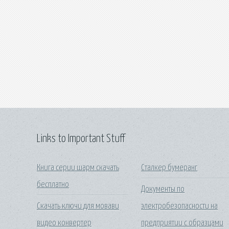
Links to Important Stuff
Книга серии шарм скачать
Сталкер бумеранг
бесплатно
Документы по
Скачать ключи для мовави
электробезопасности на
видео конвертер
предприятии с образцами