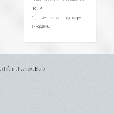
группа.
Современные песни под гитару с
аккордами.
n Informative Text Blurb