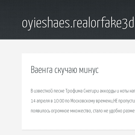
oyieshaes.realorfake3
Ваенга скучаю минус
В известной песне Трофима Снегири аккорды и ноты на
14 апреля в 10:00 по Московскому времени,НЕ пропусти
появилось огромное множество, стало не удобно разме