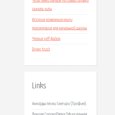
Читы танки онлайн тестовый сервер
скачать читы
История появления книги
презентация для начальной школы
Чтение pdf файла
Driver trust
Links
Аккорды песни Снегири (Трофим).
Лучшая СорокоПятка Официальная