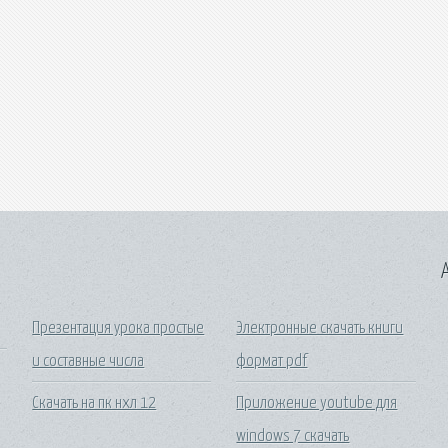
A
Презентация урока простые
Электронные скачать книги
и составные числа
формат pdf
Скачать на пк нхл 12
Приложение youtube для
windows 7 скачать