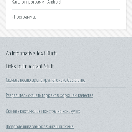
Каталог программ - Android
- Программы.
An Informative Text Blurb
Links to Important Stuff
Скачать песню ирина круг ключики бесплатно
Разделитель скачать торрент в хорошем качестве
Скачать картинки из монстры на каникулах
Шевроле нива замок зажигания схема