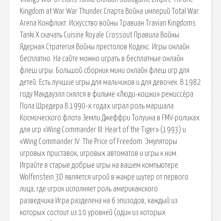
Kingdom at War War Thunder Спарта Война империй Total War:
Arena Конфликт. Искусство войны Травиан Travian Kingdoms
Tanki X скачать Cuisine Royale Crossout Правила Войны.
Ядерная Стратегия Войны престолов Кодекс. Игры онлайн
бесплатно. На сайте можно играть в бесплатные онлайн
флеш игры. Большой сборник мини онлайн флеш игр для
детей. Есть лучшие игры для мальчиков и для девочек. В 1982
году Макдауэлл снялся в фильме «Люди-кошки» режиссёра
Пола Шредера.В 1990-х годах играл роль маршала
Космического флота Земли Джеффри Толуина в FMV-роликах
для игр «Wing Commander III: Heart of the Tiger» (1993) и
«Wing Commander IV: The Price of Freedom. Эмуляторы
игровых приставок, игровых автоматов и игры к ним.
Играйте в старые добрые игры на вашем компьютере.
Wolfenstein 3D является игрой в жанре шутер от первого
лица, где игрок исполняет роль американского
разведчика.Игра разделена на 6 эпизодов, каждый из
которых состоит из 10 уровней (один из которых