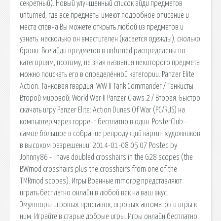
секретный). Новый улучшенный список айди предметов
unturned, где все предметы имеют подробное описание и
места спавна.Вы можете открыть любой из предметов и
узнать: насколько он вместителен (касается одежды), сколько
брони. Все айди предметов в unturned распределены по
категориям, поэтому, не зная названия некоторого предмета
можно поискать его в определённой категории. Panzer Elite
Action: Танковая гвардия; WW II Tank Commander / Танкисты
Второй мировой; World War II Panzer Claws 2 / Вторая. Быстро
скачать игру Panzer Elite: Action Dunes Of War (PC/RUS) на
компьютер через торрент бесплатно в один. PosterClub -
самое большое в собрание репродукций картин художников
в высоком разрешении. 2014-01-08 05:07 Posted by
Johnny86 - I have doubled crosshairs in the G28 scopes (the
BWmod crosshairs plus the crosshairs from one of the
TMRmod scopes). Игры Военные mmorpg представляют
играть бесплатно онлайн в любой век на ваш вкус.
Эмуляторы игровых приставок, игровых автоматов и игры к
ним. Играйте в старые добрые игры. Игры онлайн бесплатно.