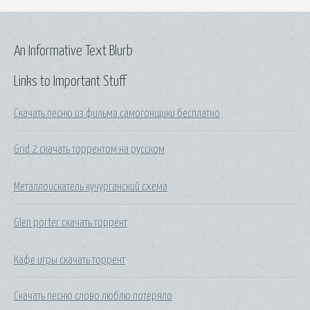
An Informative Text Blurb
Links to Important Stuff
Скачать песню из фильма самогонщики бесплатно
Grid 2 скачать торрентом на русском
Металлоискатель кучурганский схема
Glen porter скачать торрент
Кафе игры скачать торрент
Скачать песню слово люблю потеряло