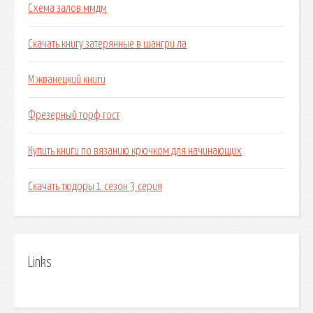
Схема залов ммдм
Скачать книгу затерянные в шангри ла
М жванецкий книги
Фрезерный торф гост
Купить книги по вязанию крючком для начинающих
Скачать тюдоры 1 сезон 3 серия
Links