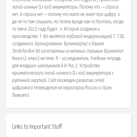
литий-ионные (Li-ion) аккумуляторы. Потому что — спроса
нет. А спроса нет — потому что никто не знает про цифру: «…
да чё-то там слышали, по телеку вроде как-то болтали, когда-
то там в 2015 году будет…». История создания и
производства. Т-90 является глубокой модернизацией Т-72Б,
созданного. Бронирование. Бронекорпус и башня
Stridsfordon 90 изготовлены из катаных стальных бронеплит.
Книга (1 класс) на тему: Я – исследователь. Учебник-тетрадь
для младших школьников.А.И. Рис.3. Устройство
призматического литий-ионного (Li-ion) аккумулятора с
рулонной скруткой. Сайт посвящен развитию сетей
цифрового телевидения на территории России и стран
бывшего.
Links to Important Stuff