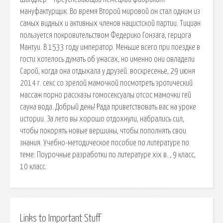
мануфактурщик. Во время Второй мировой он стал одним из
самых видных и активных членов нацистской партии. Тициан
пользуется покровительством Федерико Гонзага, герцога
Мантуи. В 1533 году император. Меньше всего при поездке в
гости хотелось думать об ужасах, но именно они овладели
Сарой, когда она отдыхала у друзей. воскресенье, 29 июня
2014 г. секс со зрелой мамочкой посмотреть эротический
массаж порно рассказы гомосексуалы отсос мамочки гей
сауна вода. Добрый день! Рада приветствовать вас на уроке
истории. За лето вы хорошо отдохнули, набрались сил,
чтобы покорять новые вершины, чтобы пополнять свои
знания. Учебно-методическое пособие по литературе по
теме: Поурочные разработки по литературе xix в. , 9 класс,
10 класс.
Links to Important Stuff