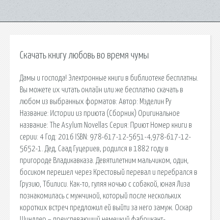
Скачать книгу любовь во время чумы
Дамы и господа! Электронные книги в библиотеке бесплатны.
Вы можете их читать онлайн или же бесплатно скачать в
любом из выбранных форматов: Автор: Мэделин Ру
Название: Истории из приюта (Сборник) Оригинальное
название: The Asylum Novellas Серия: Приют Номер книги в
серии: 4 Год: 2016 ISBN: 978-617-12-5651-4,978-617-12-
5652-1. Дед, Саад Гуцериев, родился в 1882 году в
пригороде Владикавказа. Девятилетним мальчиком, один,
босиком перешел через Крестовый перевал и перебрался в
Грузию, Тбилиси. Как-то, гуляя ночью с собакой, юная Лиза
познакомилась с мужчиной, который после нескольких
коротких встреч предложил ей выйти за него замуж. Оскар
Шиндлер – преуспевающий немецкий фабрикант-