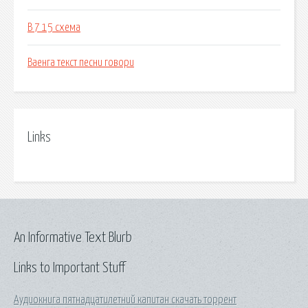
В 7 15 схема
Ваенга текст песни говори
Links
An Informative Text Blurb
Links to Important Stuff
Аудиокнига пятнадцатилетний капитан скачать торрент