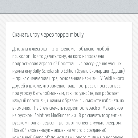
Скачать игру через торрент bully
Дети злы и жестоки — этот феномен объяснит любой
психолог. Но что делать тому, на кого направлена
подростковая агрессия? Пространные рассуждения ученых
нужны ему Bully Scholarship Edition (Булли Сколаршип Эдишн)
– приключенческая игра, основанная на жизни. У Baldi много
друзей в школе, что замедлит ваш прогресс и поставит вас
под угрозу быть пойманным, так что узнайте, как работает
каждый персонаж, и каким образом вы сможете избежать их
внимания. The Crew скачать торрент pc repack от Механиков
на русском. Spintires MudRunner 2018 pc скачать торрент на
русском полная версия - репак от Pioneer с мультиплеером.
Новый Человек-паук – экшен на Android созданный
компанией Gameloft по мотивам нового фильма о человеке