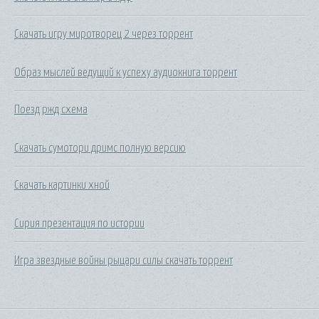
Скачать игру миротворец 2 через торрент
Образ мыслей ведущий к успеху аудиокнига торрент
Поезд ржд схема
Скачать сумотори дримс полную версию
Скачать картинки хной
Сирия презентация по истории
Игра звездные войны рыцари силы скачать торрент