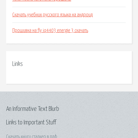
Скачать учебник русского языка на андроид
Прошивка на fly iq4403 energie 3 скачать
Links
An Informative Text Blurb
Links to Important Stuff
Скачать книги сталкер в пдф