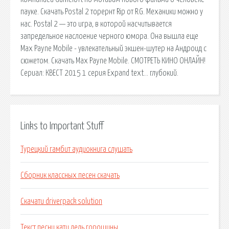
пауке. Скачать Postal 2 торернт Rip от R.G. Механики можно у
нас. Postal 2 — это игра, в которой насчитывается
запредельное наслоение черного юмора. Она вышла еще
Max Payne Mobile - увлекательный экшен-шутер на Андроид с
сюжетом. Скачать Max Payne Mobile. СМОТРЕТЬ КИНО ОНЛАЙН!
Сериал: КВЕСТ 2015 1 серия Expand text… глубокий.
Links to Important Stuff
Турецкий гамбит аудиокнига слушать
Сборник классных песен скачать
Скачати driverpack solution
Текст песни кати лель горошины