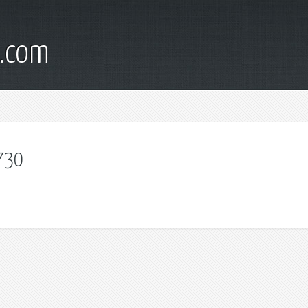
d.com
730