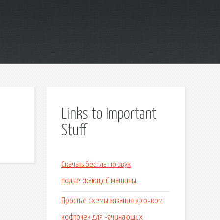
Links to Important
Stuff
Скачать бесплатно звук
подъезжающей машины
Простые схемы вязания крючком
кофточек для начинающих