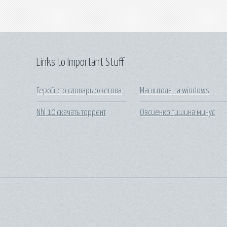
Links to Important Stuff
Герой это словарь ожегова
Магнитола на windows
Nhl 10 скачать торрент
Овсиенко тишина минус