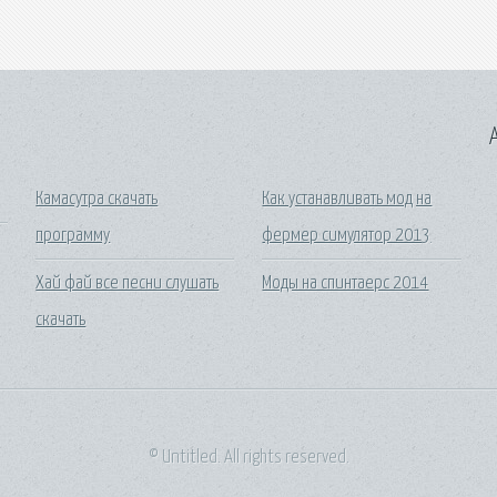
A
Камасутра скачать
Как устанавливать мод на
программу
фермер симулятор 2013
Хай фай все песни слушать
Моды на спинтаерс 2014
скачать
© Untitled. All rights reserved.