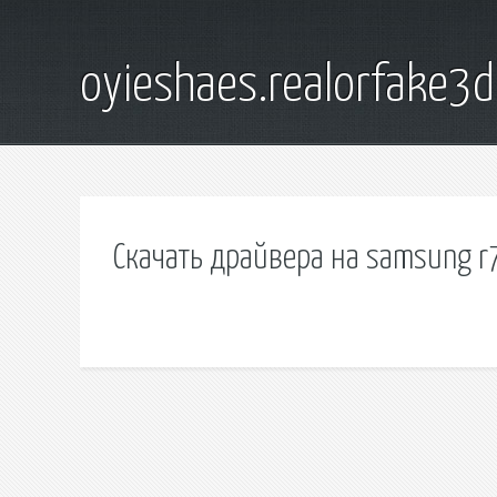
oyieshaes.realorfake3
Скачать драйвера на samsung r