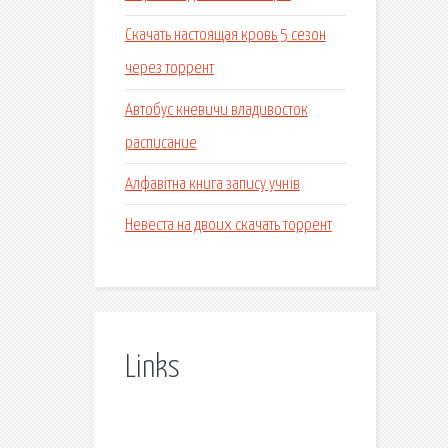
Скачать настоящая кровь 5 сезон
через торрент
Автобус кневичи владивосток
расписание
Алфавітна книга запису учнів
Невеста на двоих скачать торрент
Links