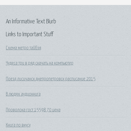
An Informative Text Blurb
Links to Important Stuff
Схема метро тайбэя
Чудеса три в ряд скачать на компьютер
Поезд лисичанск днепропетровск расписание 2015
В людях аудиокнига
Проволока гост 15598 70 цена
Книга по вкусу