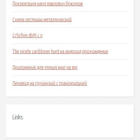
Презентация карл павлович брюллов
Схема лестницы металлической
Crfxfnm dbltj c n
The pirate caribbean hunt на андроид прохождение
Приложение для чтения книг на wp
Перевод на грузинский с транскрипцией
Links