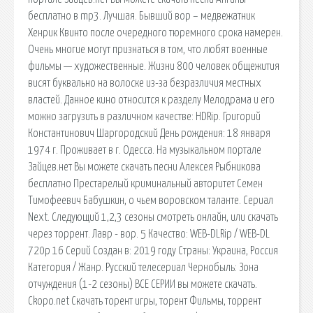
бесплатно в mp3. Лучшая. Бывший вор – медвежатник
Хенрик Квинто после очередного тюремного срока намерен.
Очень многие могут признаться в том, что любят военные
фильмы — художественные. Жизни 800 человек общежития
висят буквально на волоске из-за безразличия местных
властей. Данное кино относится к разделу Мелодрама и его
можно загрузить в различном качестве: HDRip. Григорий
Константинович Шаргородский День рождения: 18 января
1974 г. Проживает в г. Одесса. На музыкальном портале
Зайцев.нет Вы можете скачать песни Алексея Рыбникова
бесплатно Престарелый криминальный авторитет Семен
Тимофеевич Бабушкин, о чьем воровском таланте. Сериал
Next. Следующий 1,2,3 сезоны смотреть онлайн, или скачать
через торрент. Лавр - вор. 5 Качество: WEB-DLRip / WEB-DL
720p 16 Серий Создан в: 2019 году Страны: Украина, Россия
Категория / Жанр. Русский телесериал Чернобыль: Зона
отчуждения (1-2 сезоны) ВСЕ СЕРИИ вы можете скачать.
Ckopo.net Скачать торент игры, торент Фильмы, торрент