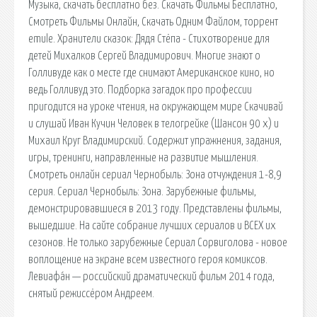
Музыка, скачать бесплатно без. Скачать Фильмы Бесплатно,
Смотреть Фильмы Онлайн, Скачать Одним Файлом, торрент
emule. Хранители сказок: Дядя Стёпа - Стихотворение для
детей Михалков Сергей Владимирович. Многие знают о
Голливуде как о месте где снимают Американское кино, но
ведь Голливуд это. Подборка загадок про профессии
пригодится на уроке чтения, на окружающем мире Скачивай
и слушай Иван Кучин Человек в телогрейке (Шансон 90 х) и
Михаил Круг Владимирский. Содержит упражнения, задания,
игры, тренинги, направленные на развитие мышления.
Смотреть онлайн сериал Чернобыль: Зона отчуждения 1-8,9
серия. Сериал Чернобыль: Зона. Зарубежные фильмы,
демонстрировавшиеся в 2013 году. Представлены фильмы,
вышедшие. На сайте собрание лучших сериалов и ВСЕХ их
сезонов. Не только зарубежные Сериал Сорвиголова - новое
воплощение на экране всем известного героя комиксов.
Левиафа́н — российский драматический фильм 2014 года,
снятый режиссёром Андреем.