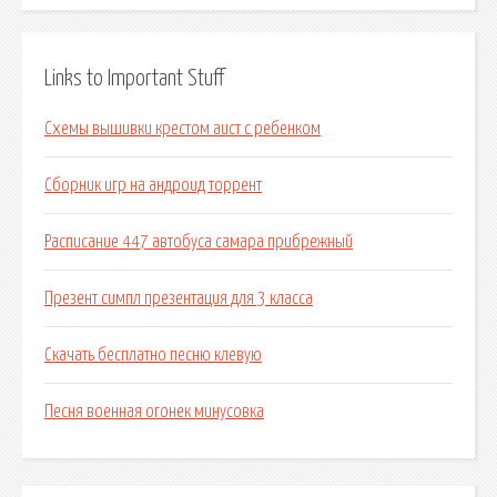
Links to Important Stuff
Схемы вышивки крестом аист с ребенком
Сборник игр на андроид торрент
Расписание 447 автобуса самара прибрежный
Презент симпл презентация для 3 класса
Скачать бесплатно песню клевую
Песня военная огонек минусовка