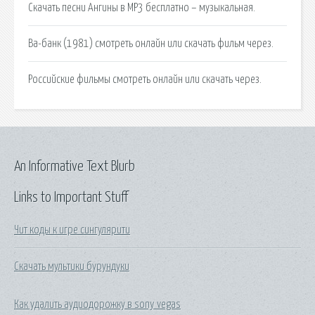
Скачать песни Ангины в MP3 бесплатно – музыкальная.
Ва-банк (1981) смотреть онлайн или скачать фильм через.
Российские фильмы cмотреть онлайн или скачать через.
An Informative Text Blurb
Links to Important Stuff
Чит коды к игре сингулярити
Скачать мультики бурундуки
Как удалить аудиодорожку в sony vegas