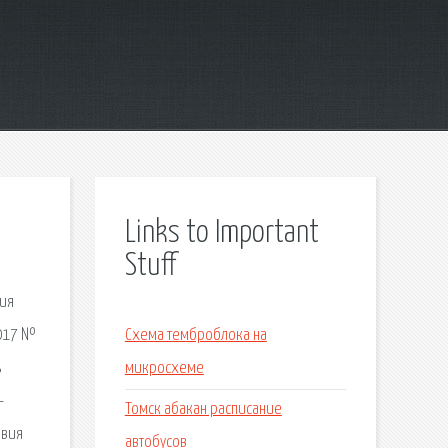
Links to Important
Stuff
ция
2017 №
Схема темброблока на
ь
микросхеме
-
Томск абакан расписание
овия
автобусов