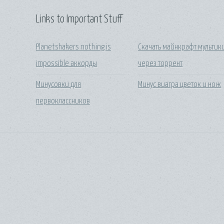
Links to Important Stuff
Planetshakers nothing is
Скачать майнкрафт мультик
impossible аккорды
через торрент
Минусовки для
Минус виагра цветок и нож
первоклассников