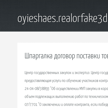
oyieshaes.realorfake3
Шпаргалка договор поставки т
Центр государственных закупок и экспертиз. Центр гос
предоставляющая услуги по обучению участников контр
24-04-08/38893 "Об осуществлении МУП закупки в коро
объем подлежащих выполнению работ по техническому
07/7701 "О заключении и оплате контракта, если побед