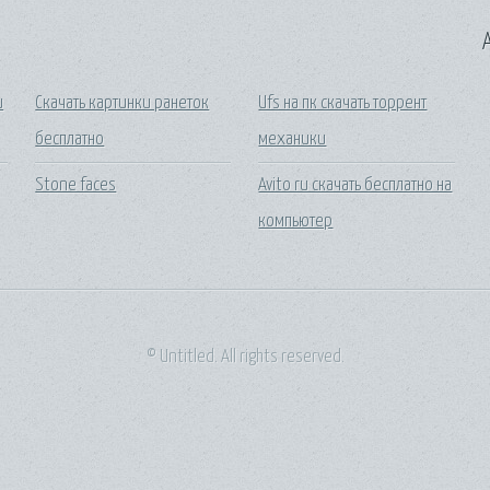
A
и
Скачать картинки ранеток
Ufs на пк скачать торрент
бесплатно
механики
Stone faces
Avito ru скачать бесплатно на
компьютер
© Untitled. All rights reserved.