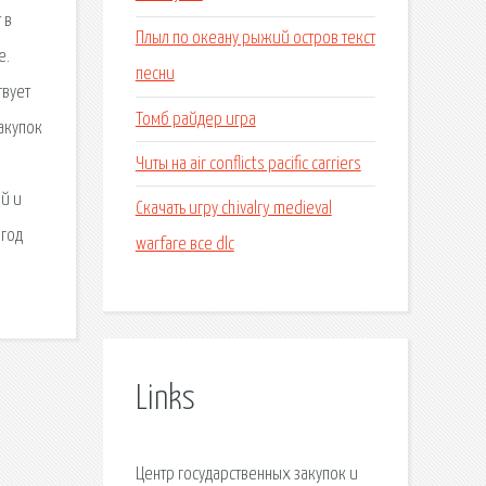
 в
Плыл по океану рыжий остров текст
е.
песни
твует
Томб райдер игра
акупок
Читы на air conflicts pacific carriers
й и
Скачать игру chivalry medieval
 год
warfare все dlc
Links
Центр государственных закупок и