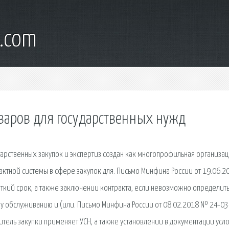
d.com
оваров для государственных нужд
ударственных закупок и экспертиз создан как многопрофильная организа
актной системы в сфере закупок для. Письмо Минфина России от 19.06.
ткий срок, а также заключении контракта, если невозможно определит
 обслуживанию и (или. Письмо Минфина России от 08.02.2018 № 24-03
итель закупки применяет УСН, а также установлении в документации усл