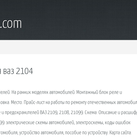
d.com
 ваз 2104
телей. На ранних моделях автомобилей. Монтажный блок реле и
вка. Место. Прайс-лист на работы по ремонту отечественных автомоби
е и предохранителей ВАЗ 2109, 2108, 21099. Схема. Описание и расшиф
099. электрические схемы автомобилей, электросхемы, коды ошибок
томобиля, устройство автомобиля, пособие по устройству. Карта сайта.