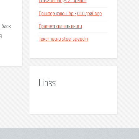
Crusader kings 2 тирания
Принтер кэнон lbp 3010 драйвер
Пратчетт скачать книги
й блок
8
Текст песни steel speedin
Links