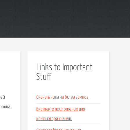
Links to Important
Stuff
лей
Скачать читы на битва замков
ровка.
Вконтакте приложение для
компьютера скачать