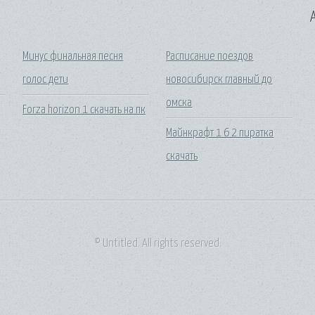
A
Минус финальная песня
Расписание поездов
голос дети
новосибирск главный до
омска
Forza horizon 1 скачать на пк
Майнкрафт 1 6 2 пиратка
скачать
© Untitled. All rights reserved.