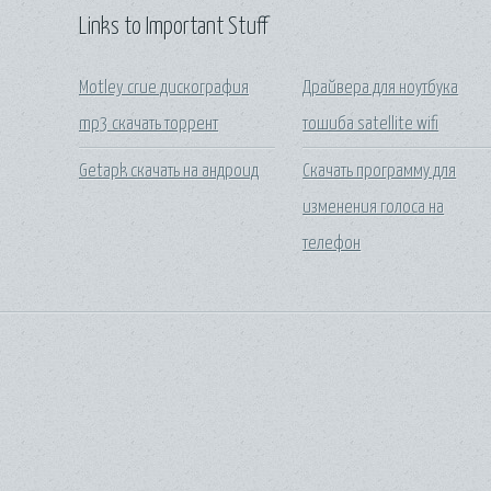
Links to Important Stuff
Motley crue дискография
Драйвера для ноутбука
mp3 скачать торрент
тошиба satellite wifi
Getapk скачать на андроид
Скачать программу для
изменения голоса на
телефон