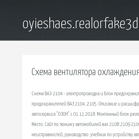
oyieshaes.realorfake3
Схема вентилятора охлаждения
Схема ВАЗ-2104 - электропроводка и блок предохрани
предохранителей ВАЗ 2104, 2105. Описание и расшифро
автосервиса "ОЗОН" с 01.11.2018. Монтажный блок рел
Место. Сайт по тюнингу автомобилей ваз 2108 2109 21
неисправностей, руководство. учебник по устройству ав