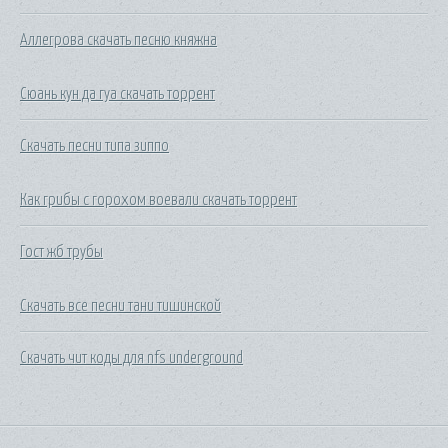
Аллегрова скачать песню княжна
Сюань кун да гуа скачать торрент
Скачать песни типа зиппо
Как грибы с горохом воевали скачать торрент
Гост жб трубы
Скачать все песни тани тишинской
Скачать чит коды для nfs underground