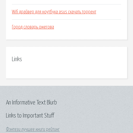
Wifi драйвер для ноутбука asus скачать торрент
Город словарь ожегова
Links
An Informative Text Blurb
Links to Important Stuff
Фэнтези лучшее книги рейтинг