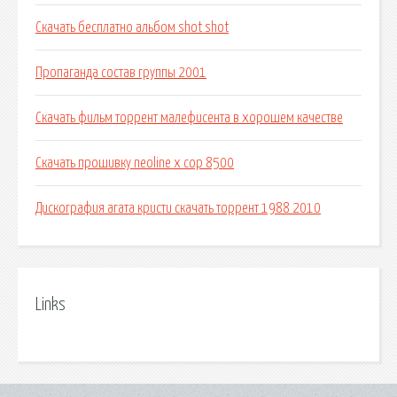
Скачать бесплатно альбом shot shot
Пропаганда состав группы 2001
Скачать фильм торрент малефисента в хорошем качестве
Скачать прошивку neoline x cop 8500
Дискография агата кристи скачать торрент 1988 2010
Links