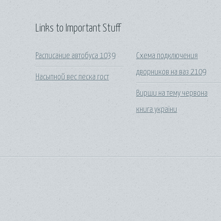
Links to Important Stuff
Расписание автобуса 1039
Схема подключения
дворников на ваз 2109
Насыпной вес песка гост
Вирши на тему червона
книга україни