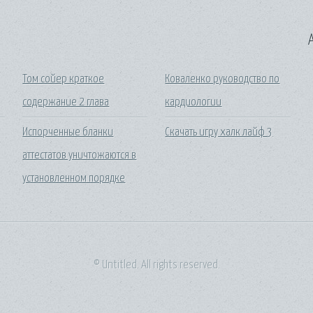
A
Том сойер краткое
Коваленко руководство по
содержание 2 глава
кардиологии
Испорченные бланки
Скачать игру халк лайф 3
аттестатов уничтожаются в
установленном порядке
© Untitled. All rights reserved.