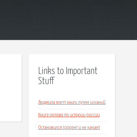
Links to Important
Stuff
Людмила плетт книги путем исканий
Книга орлова по истории россии
Остановился торрент и не качает