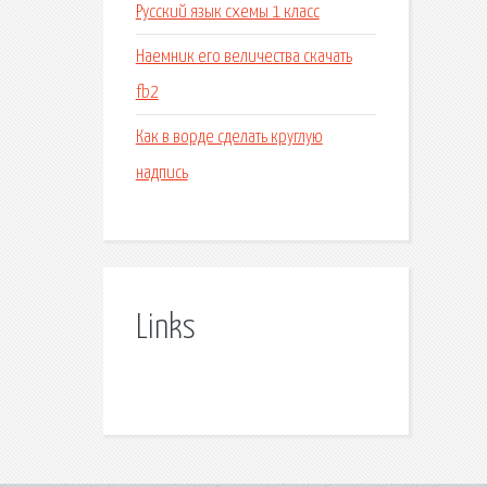
Русский язык схемы 1 класс
Наемник его величества скачать
fb2
Как в ворде сделать круглую
надпись
Links