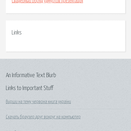
Свадебный обряд удмуртов презентация
Links
An Informative Text Blurb
Links to Important Stuff
Вирши на тему червона книга україни
Скачать браузер друг вокруг на компьютер