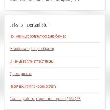
Links to Important Stuff
Ночная книга ротраут сюзанна бернер
Жалоба на аэропорт образец
О чем дева плачет текст песни
Три лягушонка
Песня цой группа крови скачать
Скачать драйвер разрешение экрана 1366x768