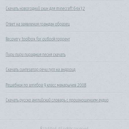
Скачать новогодний скин для minecraft 64x32
Ответ на заявления граждан образец
Recovery toolbox for outlook торрент
Пири пири пираджия песня скачать
Скачать синтезатор речи гугл на андроид
Решебник по алгебра 9 класс макарычев 2008
Скачать русско английский словарь с произношением аудио
© Untitled. All rights reserved.