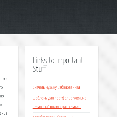
Links to Important
Stuff
 им с
то
Скачать музыку избалованная
тно
Шаблоны для портфолио ученика
ик
начальной школы распечатать
вание