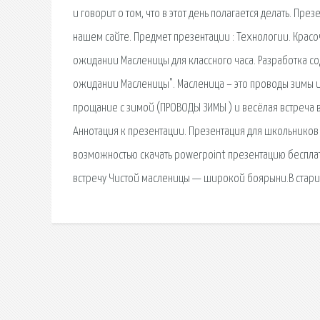
и говорит о том, что в этот день полагается делать. П
нашем сайте. Предмет презентации : Технологии. Красо
ожидании Масленицы для классного часа. Разработка с
ожидании Масленицы". Масленица – это проводы зимы и
прощание с зимой (ПРОВОДЫ ЗИМЫ ) и весёлая встреча 
Аннотация к презентации. Презентация для школьников 
возможностью скачать powerpoint презентацию бесплат
встречу Чистой масленицы — широкой боярыни.В старин