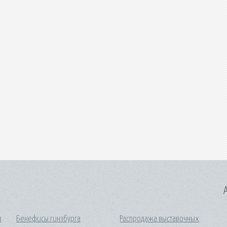
A
и
Бенефисы гинзбурга
Распродажа выставочных