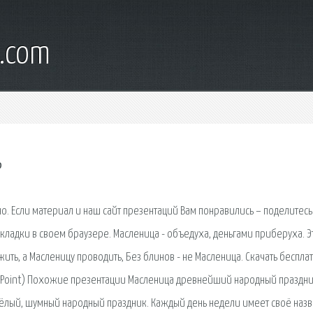
d.com
ь
о. Если материал и наш сайт презентаций Вам понравились – поделитесь
кладки в своем браузере. Масленица - объедуха, деньгами приберуха. Э
ожить, а Масленицу проводить, Без блинов - не Масленица. Скачать беспла
erPoint) Похожие презентации Масленица древнейший народный праздн
сёлый, шумный народный праздник. Каждый день недели имеет своё наз