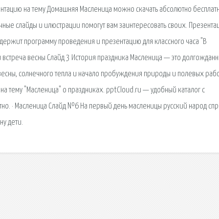
резентацию на тему Домашняя Масленица можно скачать абсолютно бесплат
чные слайды и илюстрации помогут вам заинтересовать своих. Презента
одержит программу проведения и презентацию для классного часа "В
 встреча весны Cлайд 3 История праздника Масленица — это долгождан
весны, солнечного тепла и начало пробуждения природы и полевых рабо
на тему "Масленица" о праздниках. pptCloud.ru — удобный каталог с
но. · Масленица Слайд №6 На первый день масленицы русский народ сп
у дети.