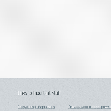
Links to Important Stuff
Савчук игорь борисович
Скачать картинки с парнем 