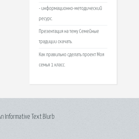
- информационно-методический
ресурс.
Презентация на тему Семейные
традиции скачать.
Как правильно сделать проект Моя
семья 1 класс.
n Informative Text Blurb