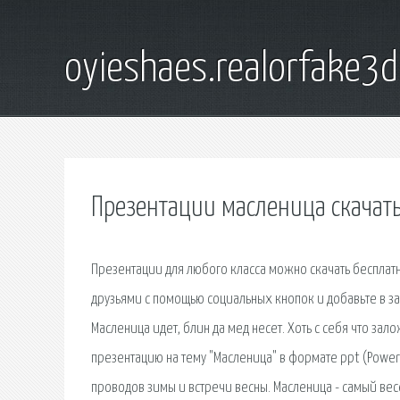
oyieshaes.realorfake3
Презентации масленица скачат
Презентации для любого класса можно скачать бесплатн
друзьями с помощью социальных кнопок и добавьте в за
Масленица идет, блин да мед несет. Хоть с себя что зал
презентацию на тему "Масленица" в формате ppt (Pow
проводов зимы и встречи весны. Масленица - самый ве