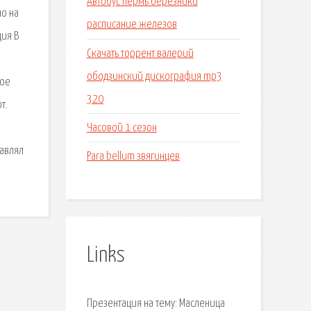
Автобус пермь березники
но на
расписание железов
ция В
Скачать торрент валерий
ободзинский дискография mp3
ное
320
т.
Часовой 1 сезон
равлял
Para bellum звягинцев
Links
Презентация на тему: Масленица