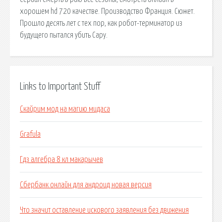
хорошем hd 720 качестве. Производство Франция. Сюжет.
Прошло десять лет с тех пор, как робот-терминатор из
будущего пытался убить Сару.
Links to Important Stuff
Скайрим мод на магию мидаса
Grafula
Гдз алгебра 8 кл макарычев
Сбербанк онлайн для андроид новая версия
Что значит оставление искового заявления без движения