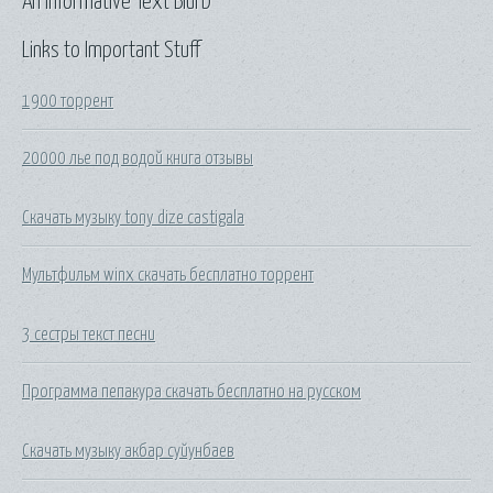
An Informative Text Blurb
Links to Important Stuff
1900 торрент
20000 лье под водой книга отзывы
Скачать музыку tony dize castigala
Мультфильм winx скачать бесплатно торрент
3 сестры текст песни
Программа пепакура скачать бесплатно на русском
Скачать музыку акбар суйунбаев