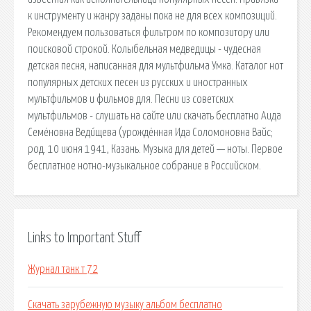
к инструменту и жанру заданы пока не для всех композиций.
Рекомендуем пользоваться фильтром по композитору или
поисковой строкой. Колыбельная медведицы - чудесная
детская песня, написанная для мультфильма Умка. Каталог нот
популярных детских песен из русских и иностранных
мультфильмов и фильмов для. Песни из советских
мультфильмов - слушать на сайте или скачать бесплатно Аида
Семёновна Веди́щева (урождённая Ида Соломоновна Вайс;
род. 10 июня 1941, Казань. Музыка для детей — ноты. Первое
бесплатное нотно-музыкальное собрание в Российском.
Links to Important Stuff
Журнал танк т 72
Скачать зарубежную музыку альбом бесплатно