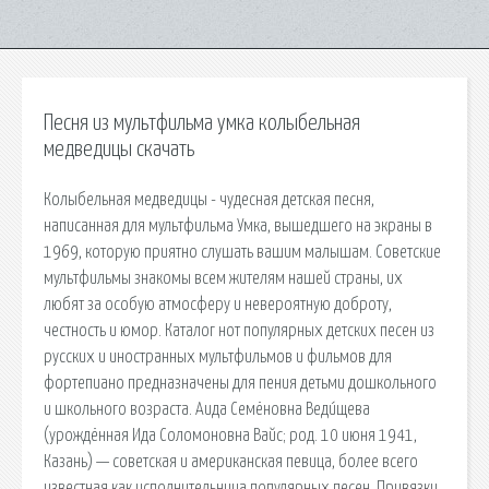
Песня из мультфильма умка колыбельная
медведицы скачать
Колыбельная медведицы - чудесная детская песня,
написанная для мультфильма Умка, вышедшего на экраны в
1969, которую приятно слушать вашим малышам. Советские
мультфильмы знакомы всем жителям нашей страны, их
любят за особую атмосферу и невероятную доброту,
честность и юмор. Каталог нот популярных детских песен из
русских и иностранных мультфильмов и фильмов для
фортепиано предназначены для пения детьми дошкольного
и школьного возраста. Аида Семёновна Веди́щева
(урождённая Ида Соломоновна Вайс; род. 10 июня 1941,
Казань) — советская и американская певица, более всего
известная как исполнительница популярных песен. Привязки