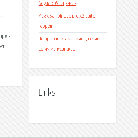
Adguard 6 лицензия
я,
Magix samplitude pro x2 suite
цк —
торрент
отреть
Центр социальной помощи семье и
ут.
детям минусинский
Links