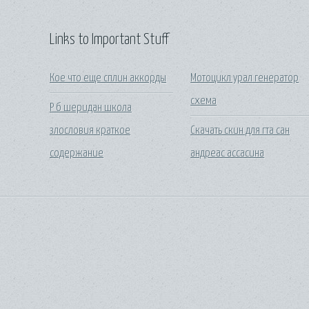
Links to Important Stuff
Кое что еще сплин аккорды
Мотоцикл урал генератор
схема
Р б шеридан школа
злословия краткое
Скачать скин для гта сан
содержание
андреас ассасина