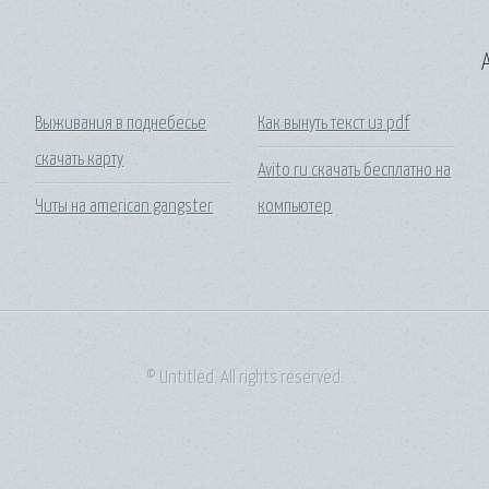
A
Выживания в поднебесье
Как вынуть текст из pdf
скачать карту
Avito ru скачать бесплатно на
Читы на american gangster
компьютер
© Untitled. All rights reserved.