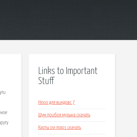
Links to Important
Stuff
ути.
Неро для виндовс 7
нное
Шум прибоя музыка скачать
шруту
Карты ovi maps скачать