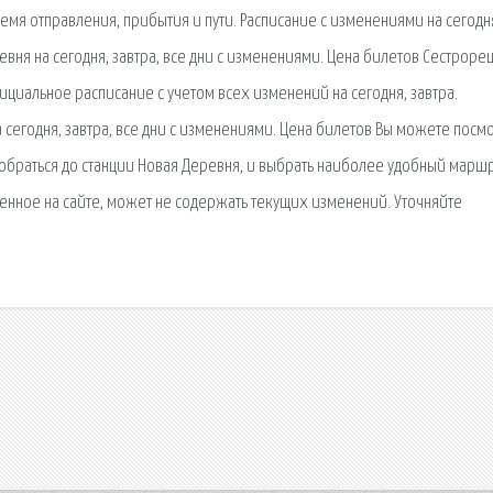
мя отправления, прибытия и пути. Расписание с изменениями на сегодн
вня на сегодня, завтра, все дни с изменениями. Цена билетов Сестроре
ициальное расписание с учетом всех изменений на сегодня, завтра.
сегодня, завтра, все дни с изменениями. Цена билетов Вы можете посм
браться до станции Новая Деревня, и выбрать наиболее удобный маршр
енное на сайте, может не содержать текущих изменений. Уточняйте