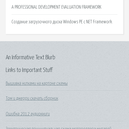
A PROFESSIONAL DEVELOPMENT EVALUATION FRAMEWORK
Создание загрузочного диска Windows PE с NET Framework.
An Informative Text Blurb
Links to Important Stuff
Вышивка нитками на картоне схемы
Том и джерри скачать сборник
Ошибка 2012 аудиокниги
Электрическая принципиальная схема мотороллера муравей