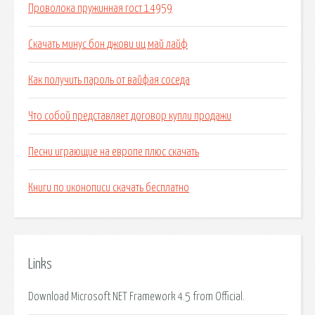
Проволока пружинная гост 14959
Скачать минус бон джови иц май лайф
Как получить пароль от вайфая соседа
Что собой представляет договор купли продажи
Песни играющие на европе плюс скачать
Книги по иконописи скачать бесплатно
Links
Download Microsoft NET Framework 4.5 from Official.