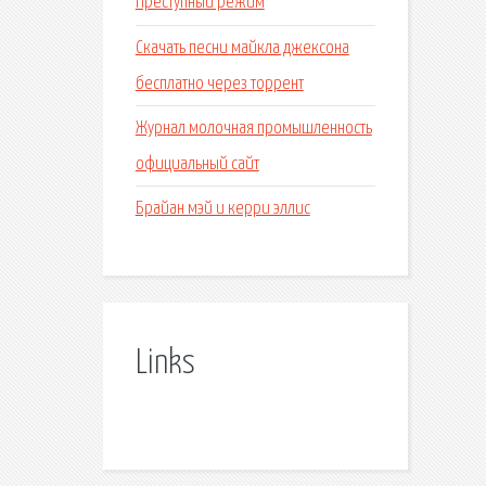
Преступный режим
Скачать песни майкла джексона
бесплатно через торрент
Журнал молочная промышленность
официальный сайт
Брайан мэй и керри эллис
Links