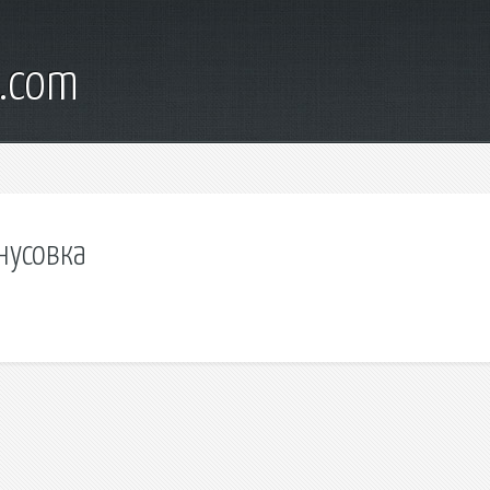
d.com
нусовка