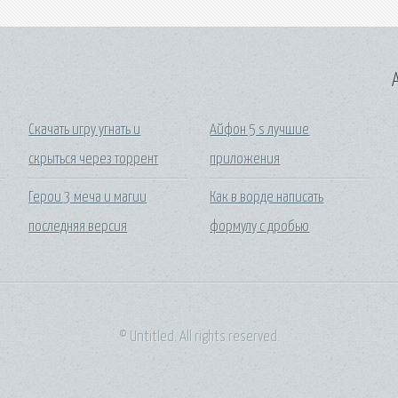
A
Скачать игру угнать и
Айфон 5 s лучшие
скрыться через торрент
приложения
Герои 3 меча и магии
Как в ворде написать
последняя версия
формулу с дробью
© Untitled. All rights reserved.