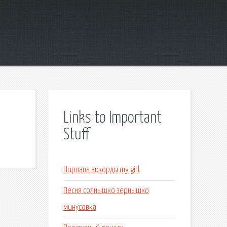
Links to Important
Stuff
Нирвана аккорды my girl
Песня солнышко зернышко
минусовка