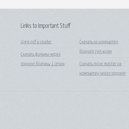
Links to Important Stuff
Jpg в pdf в reader
Скачать на компьютер
браузер гугл хром
Скачать фильмы через
торрент братаны 1 сезон
Скачать mcpe master на
компьютер через торрент