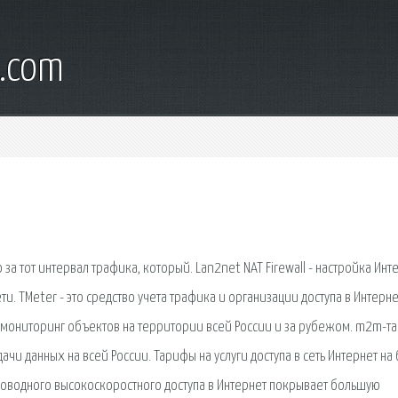
d.com
за тот интервал трафика, который. Lan2net NAT Firewall - настройка Инт
и. TMeter - это средство учета трафика и организации доступа в Интерне
 мониторинг объектов на территории всей России и за рубежом. m2m-т
чи данных на всей России. Тарифы на услуги доступа в сеть Интернет на
роводного высокоскоростного доступа в Интернет покрывает большую