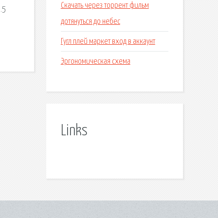
Скачать через торрент фильм
.5
дотянуться до небес
Гугл плей маркет вход в аккаунт
Эргономическая схема
Links