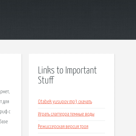
Links to Important
Stuff
ернет,
т для
Otabek yusupov mp3 скачать
ариф с
Играть слагтерра темные воды
 базе
Режиссерская версия троя