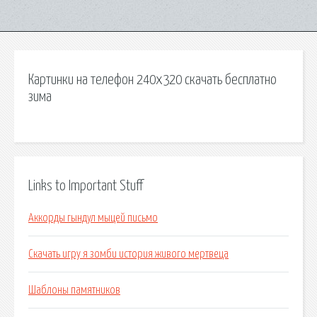
Картинки на телефон 240х320 скачать бесплатно
зима
Links to Important Stuff
Аккорды гындул мыцей письмо
Скачать игру я зомби история живого мертвеца
Шаблоны памятников