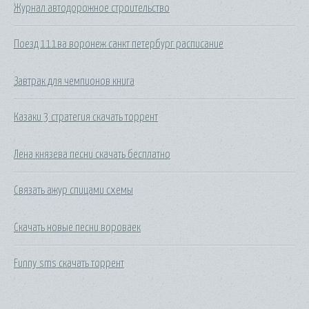
Журнал автодорожное строительство
Поезд 111ва воронеж санкт петербург расписание
Завтрак для чемпионов книга
Казаки 3 стратегия скачать торрент
Лена князева песни скачать бесплатно
Связать ажур спицами схемы
Скачать новые песни вороваек
Funny sms скачать торрент