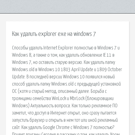
Как удалить explorer exe на windows 7
Способы удалить Internet Explorer полностью в Windows 7 и
Windows 8, а также о том, как удалить обновление IE 11 в
Windows 7, но оставить старую версию. Как удалить папку
Windows.old в Windows 10 1803 April Update и 1809 October
Update. В последней версии Windows 10 появился новый
способ удалить папку Windows.old с предыдущей установкой
ОС (хотя и старый метод, описанный далее. Борьба с
троянцами семейства WinLock и MbrLock (блокировщики
Windows) Актуальность вопроса. Как только рекламное ПО
заметит, что доступ в Интернет открыт, оно сразу пытается
запустить браузер и открыть в нем тот или иной рекламный
сайт. Как удалить Google Chrome с Windows 7 полностью?
Привет друганы Сегодня я расскажу о том, как удалить Хром