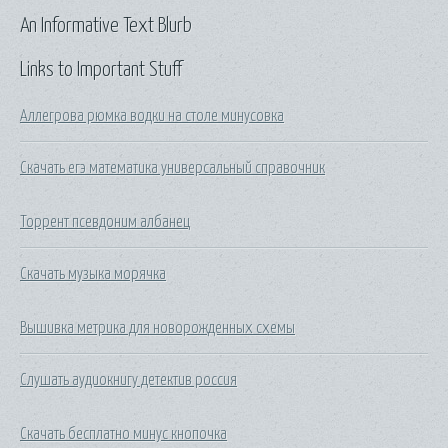
An Informative Text Blurb
Links to Important Stuff
Аллегрова рюмка водки на столе минусовка
Скачать егэ математика универсальный справочник
Торрент псевдоним албанец
Скачать музыка морячка
Вышивка метрика для новорожденных схемы
Слушать аудиокнигу детектив россия
Скачать бесплатно минус кнопочка