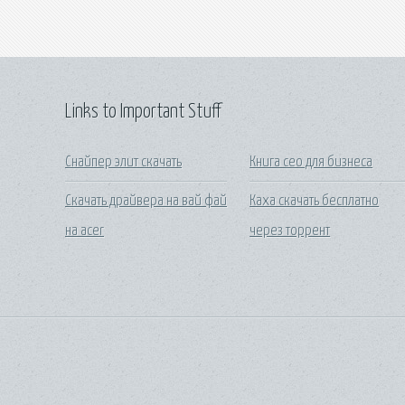
Links to Important Stuff
Снайпер элит скачать
Книга сео для бизнеса
Скачать драйвера на вай фай
Каха скачать бесплатно
на acer
через торрент