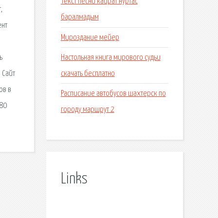
Текст песни каират нуртас
,
баралмадым
ент
Мироздание мейер
Настольная книга мирового судьи
ь
скачать бесплатно
 Сайт
ов в
Расписание автобусов шахтерск по
080
городу маршрут 2
Links