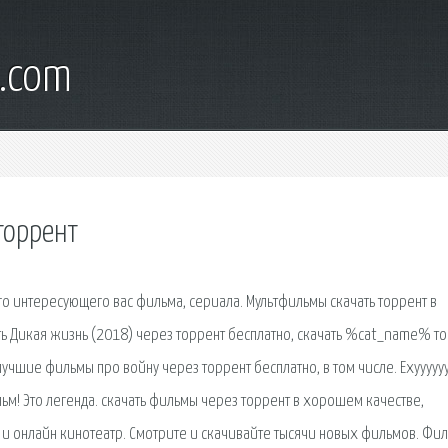
d.com
торрент
го интересующего вас фильма, сериала. Мультфильмы скачать торрент в
ть Дикая жизнь (2018) через торрент бесплатно, скачать %cat_name% т
лучшие фильмы про войну через торрент бесплатно, в том числе. Ехуууууу
ильм! Это легенда. скачать фильмы через торрент в хорошем качестве,
 и онлайн кинотеатр. Смотрите и скачивайте тысячи новых фильмов. Фи