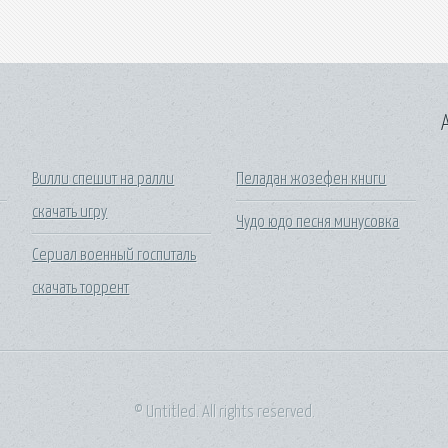
A
Вилли спешит на ралли
Пеладан жозефен книги
скачать игру
Чудо юдо песня минусовка
Сериал военный госпиталь
скачать торрент
© Untitled. All rights reserved.