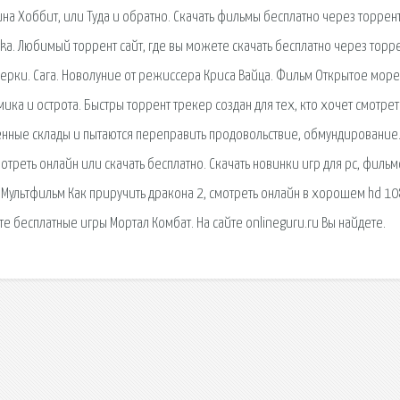
ина Хоббит, или Туда и обратно. Скачать фильмы бесплатно через торрент
a. Любимый торрент сайт, где вы можете скачать бесплатно через торр
ерки. Сага. Новолуние от режиссера Криса Вайца. Фильм Открытое море
ка и острота. Быстры торрент трекер создан для тех, кто хочет смотрет
нные склады и пытаются переправить продовольствие, обмундирование.
отреть онлайн или скачать бесплатно. Скачать новинки игр для pc, фильм
 Мультфильм Как приручить дракона 2, смотреть онлайн в хорошем hd 1
те бесплатные игры Мортал Комбат. На сайте onlineguru.ru Вы найдете.