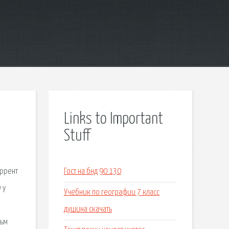
Links to Important
Stuff
оррент
Гост на бнд 90 130
 у
Учебник по географии 7 класс
душина скачать
льм