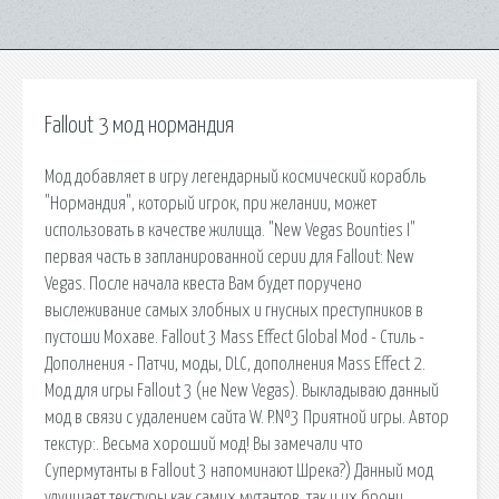
Fallout 3 мод нормандия
Мод добавляет в игру легендарный космический корабль
"Нормандия", который игрок, при желании, может
использовать в качестве жилища. "New Vegas Bounties I"
первая часть в запланированной серии для Fallout: New
Vegas. После начала квеста Вам будет поручено
выслеживание самых злобных и гнусных преступников в
пустоши Мохаве. Fallout 3 Mass Effect Global Mod - Стиль -
Дополнения - Патчи, моды, DLC, дополнения Mass Effect 2.
Мод для игры Fallout 3 (не New Vegas). Выкладываю данный
мод в связи с удалением сайта W. P.№3 Приятной игры. Автор
текстур:. Весьма хороший мод! Вы замечали что
Супермутанты в Fallout 3 напоминают Шрека?) Данный мод
улучшает текстуры как самих мутантов, так и их брони.