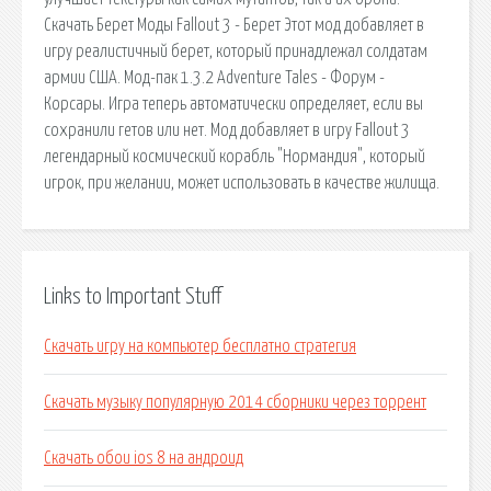
Скачать Берет Моды Fallout 3 - Берет Этот мод добавляет в
игру реалистичный берет, который принадлежал солдатам
армии США. Мод-пак 1.3.2 Adventure Tales - Форум -
Корсары. Игра теперь автоматически определяет, если вы
сохранили гетов или нет. Мод добавляет в игру Fallout 3
легендарный космический корабль "Нормандия", который
игрок, при желании, может использовать в качестве жилища.
Links to Important Stuff
Скачать игру на компьютер бесплатно стратегия
Скачать музыку популярную 2014 сборники через торрент
Скачать обои ios 8 на андроид