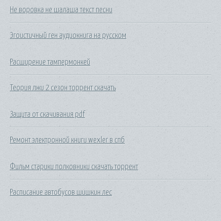
Не воровка не шалаша текст песни
Эгоистичный ген аудиокнига на русском
Расширение тампермонкей
Теория лжи 2 сезон торрент скачать
Защита от скачивания pdf
Ремонт электронной книги wexler в спб
Фильм старики полковники скачать торрент
Расписание автобусов шишкин лес