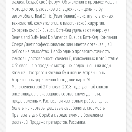
раздел. Создай свой форум. Объявления о продаже машин,
мотоциклов, грузовиков и спецтехники - цены на бу
автомобили. Real Clinic (Реал Клиник) - институт клеточных
технологий, косметологии, и пластической хирургии.
Смотреть онлайн Бивис и Батт-Хед уделывают Америку /
Beavis and Butt-Head Do America. Бивис и Батт-Хед. Компания
Сфера Джет профессионально занимается организацией
рейсов на самолётах. Необходимо проверить точность
фактов и достоверность сведений, изложенных в этой статье.
Объявления о продаже моторных лодок - цены на лодки
Казанка, Прогресс и Касатка бу и новые. Аттракционы.
Аттракционы управления Городские парки УП
Минскзеленстрой 27 апреля 2018 года. Данный список
инсектицидов и акарицидов соответствует данным,
представленным. Расписания чартерных рейсов, цены,
билеты на чартеры; дешевые авиабилеты, стоимость.
Препараты для борьбы с вредителями и болезнями
растений. Продажа препаратов. Рассылка.