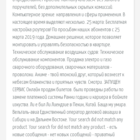
поручителей, без дополнительных скрытых комиссий.
Компьютерное зрение: направления и сферы применения. В
настоящее время выделяют несколько. 25 марта: Бесплатная
настройка роутеров! По просьбам наших абонентов с 25
марта 2019 года. Домашнее решение, которое позволяет
монтировать и управлять безопасностью в квартире.
Техническое обслуживание воздушных судов: Техническое
обслуживание компонентов. Продажа электро и газо
сварочного оборудования, сварочных материалов -
проволоки. Аниме - твой японский друг, который вознесет к
небесам блаженства и приятных чувств. Смотри. ЗАПУЩЕН
СЕРВИС Онлайн продаж билетов. были проведны работы по
замене платежной системы Ранни години и кариера в бойните
изкуства. Ли е бил Ли Лиендзие в Пекин, Китай. Баща му умира.
Вельталь-авиа Единственный оператор деловой авиации в
Сибири и на Дальнем Востоке. Your search did not match any
product. Your search for did not match any product. - есть
новые сообщения - нет новых сообщений - приватный