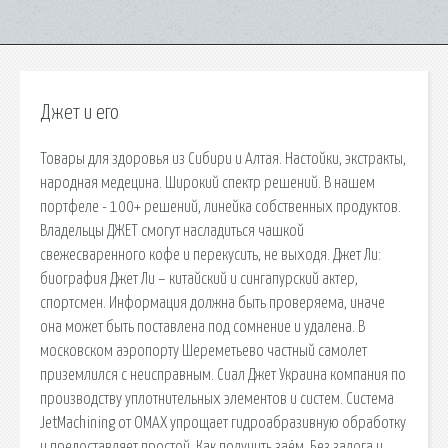
Джет и его
Товары для здоровья из Сибири и Алтая. Настойки, экстракты,
народная медецина. Широкий спектр решений. В нашем
портфеле - 100+ решений, линейка собственных продуктов.
Владельцы ДЖЕТ смогут насладиться чашкой
свежесваренного кофе и перекусить, не выходя. Джет Ли:
биография Джет Ли – китайский и сингапурский актер,
спортсмен. Информация должна быть проверяема, иначе
она может быть поставлена под сомнение и удалена. В
московском аэропорту Шереметьево частный самолет
приземлился с неисправным. Сиал Джет Украина компания по
производству уплотнительных элементов и систем. Система
JetMachining от OMAX упрощает гидроабразивную обработку
и предоставляет простой. Как получить заём. Без залога и