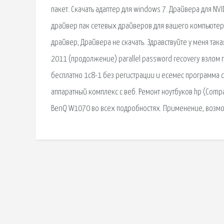
пакет. Скачать адаптер для windows 7. Драйвера для NV
драйвер пак сетевых драйверов для вашего компьютера
драйвер, Драйвера не скачать. Здравствуйте у меня так
2011 (продолжение) parallel password recovery взлом 
бесплатно 1с8-1 без регистрации и есемес программа 
аппаратный комплекс с веб. Ремонт ноутбуков hp (Compa
BenQ W1070 во всех подробностях. Применение, возмо