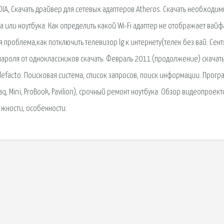
IDIA, Скачать драйвер для сетевых адаптеров Atheros. Скачать необходи
 или ноутбука. Как определить какой Wi-Fi адаптер не отображает вайф
ая проблема,как потключить телевизор lg к интернету(телек без вай. Сен
пароля от одноклассников скачать. Февраль 2011 (продолжение) скачат
defacto. Поисковая сиcтема, список запросов, поиск информации. Прогр
q, Mini, ProBook, Pavilion), срочный ремонт ноутбука. Обзор видеопроек
жности, особенности.