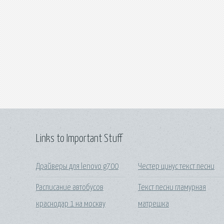
Links to Important Stuff
Драйверы для lenovo g700
Честер цинус текст песни
Расписание автобусов
Текст песни гламурная
краснодар 1 на москву
матрешка