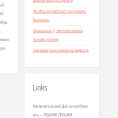
Шаблон верстки буклета
мый
4k обои на рабочий стол скачать
ай
бесплатно
тябрь
Терминатор 5 смотреть онлайн
ь
скачать торрент
аммно-
тора
Смешные лица скачать на андроид
Links
Как включить вай фай на ноутбуке
мси — РЕШЕНИЕ ПРОБЛЕМ.