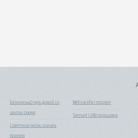
A
Безопасный путь домой из
Websarafan торрент
школы схема
Senseit r280 прошивка
Советские песни скачать
торрент