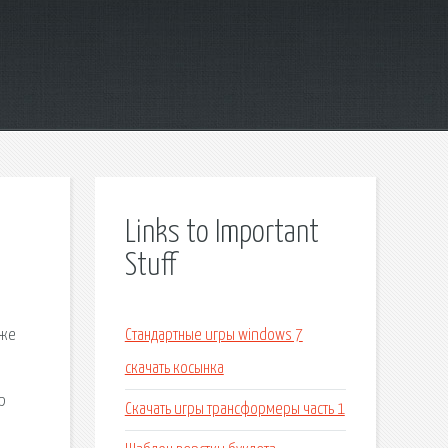
Links to Important
Stuff
 же
Стандартные игры windows 7
скачать косынка
р
Скачать игры трансформеры часть 1