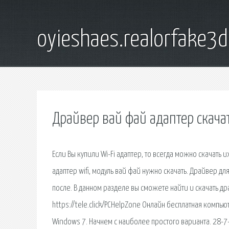
oyieshaes.realorfake3
Драйвер вай фай адаптер скача
Если Вы купили Wi-Fi адаптер, то всегда можно скачать
адаптер wifi, модуль вай фай нужно скачать. Драйвер д
после. В данном разделе вы сможете найти и скачать др
https://tele.click/PCHelpZone Онлайн бесплатная компь
Windows 7. Начнем с наиболее простого варианта. 28-7-