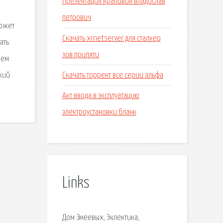
Презентация крапивин владислав
петрович
может
Скачать xrnetserver для сталкер
ать
зов припяти
шем
Скачать торрент все серии альфа
кий
Акт ввода в эксплуатацию
электроустановки бланк
Links
Дом Змеевых, Эклектика,