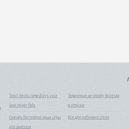
A
Текст песни newsboys your
Заявление на оплату проезда
love never fails
в отпуске
в
Скачать бесплатно экшн игры
Все для рабочего стола
для андроид