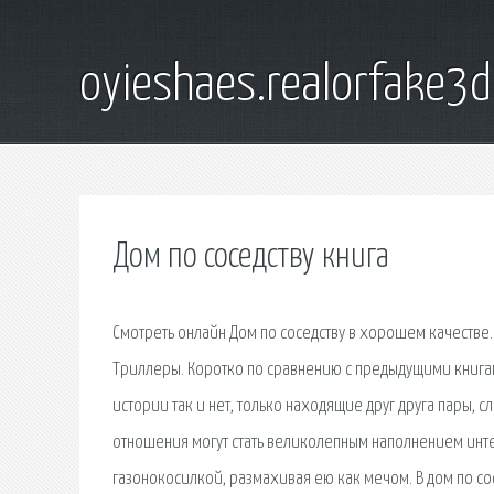
oyieshaes.realorfake3
Дом по соседству книга
Смотреть онлайн Дом по соседству в хорошем качестве
Триллеры. Коротко по сравнению с предыдущими книгами
истории так и нет, только находящие друг друга пары, 
отношения могут стать великолепным наполнением интере
газонокосилкой, размахивая ею как мечом. В дом по со