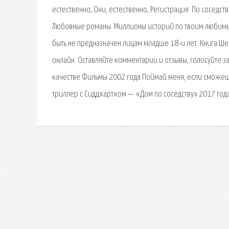
естественно, Они, естественно, Регистрация. По соседст
Любовные романы. Миллионы историй по твоим любимым
быть не предназначен лицам младше 18-и лет. Книга Шерь
онлайн. Оставляйте комментарии и отзывы, голосуйте з
качестве Фильмы 2002 года Поймай меня, если сможешь
триллер с Сиддхартхом — «Дом по соседству» 2017 года