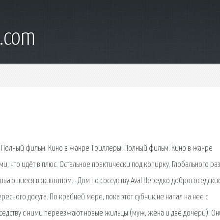
d.com
. Полный фильм. Кино в жанре Триллеры. Полный фильм. Кино в жанре
, что идёт в плюс. Остальное практически под копирку. Глобального ра
сливающиеся в животном. · Дом по соседству Aval Нередко добрососедски
сного досуга. По крайней мере, пока этот субчик не напал на нее с
седству с ними переезжают новые жильцы (муж, жена и две дочери). Он