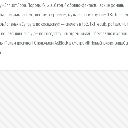
ву - Эллиот Лора. Породы 6 , 2016 год, Любовно-фантастические романы,
 фильмам, аниме, книгам, сериалам, музыкальным группам 18+ Текст 
 Лапенья «Супруги по соседству» — скачать в fb2, txt, epub, pdf или чит
а понравившиеся. Дом по соседству - смотреть онлайн бесплатно в хоро
. Фильм доступен! Отключаем AdBlock и смотрим!!! Новый южно-индийс
.