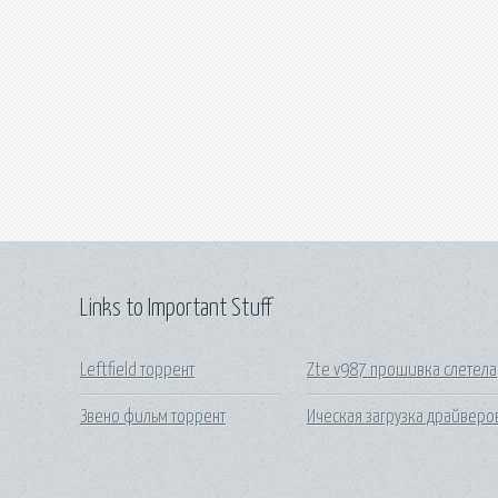
Links to Important Stuff
Leftfield торрент
Zte v987 прошивка слетела
Звено фильм торрент
Ическая загрузка драйверо