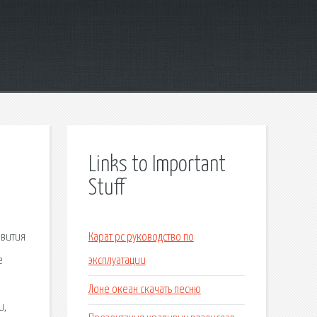
Links to Important
Stuff
звития
Карат рс руководство по
е
эксплуатации
Лоне океан скачать песню
и,