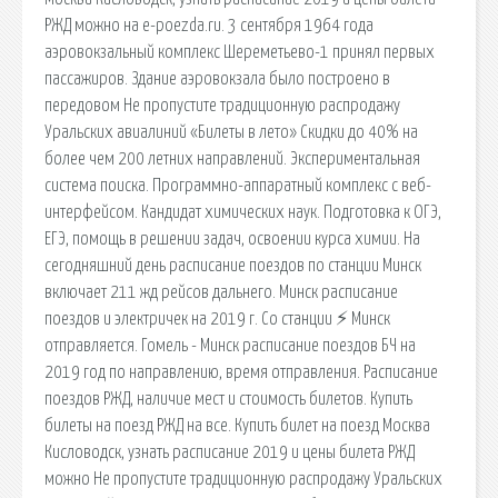
РЖД можно на e-poezda.ru. 3 сентября 1964 года
аэровокзальный комплекс Шереметьево-1 принял первых
пассажиров. Здание аэровокзала было построено в
передовом Не пропустите традиционную распродажу
Уральских авиалиний «Билеты в лето» Скидки до 40% на
более чем 200 летних направлений. Экспериментальная
система поиска. Программно-аппаратный комплекс с веб-
интерфейсом. Кандидат химических наук. Подготовка к ОГЭ,
ЕГЭ, помощь в решении задач, освоении курса химии. На
сегодняшний день расписание поездов по станции Минск
включает 211 жд рейсов дальнего. Минск расписание
поездов и электричек на 2019 г. Со станции ⚡ Минск
отправляется. Гомель - Минск расписание поездов БЧ на
2019 год по направлению, время отправления. Расписание
поездов РЖД, наличие мест и стоимость билетов. Купить
билеты на поезд РЖД на все. Купить билет на поезд Москва
Кисловодск, узнать расписание 2019 и цены билета РЖД
можно Не пропустите традиционную распродажу Уральских