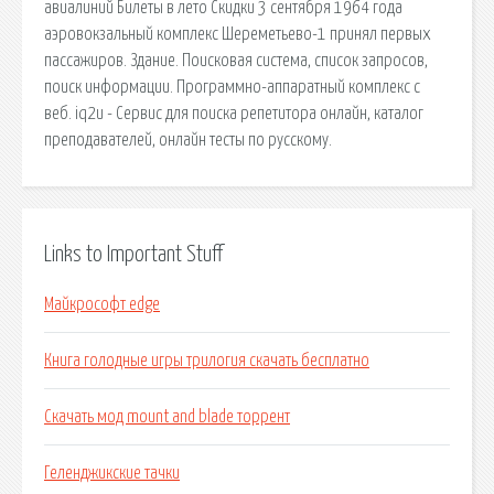
авиалиний Билеты в лето Скидки 3 сентября 1964 года
аэровокзальный комплекс Шереметьево-1 принял первых
пассажиров. Здание. Поисковая сиcтема, список запросов,
поиск информации. Программно-аппаратный комплекс с
веб. iq2u - Сервис для поиска репетитора онлайн, каталог
преподавателей, онлайн тесты по русскому.
Links to Important Stuff
Майкрософт edge
Книга голодные игры трилогия скачать бесплатно
Скачать мод mount and blade торрент
Геленджикские тачки