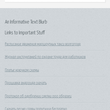
An Informative Text Blurb
Links to Important Stuff
Расписание движения маршрутных такси волгоград
Журнал инструктажей по охране труда для работников
Платье крючком схемы
Прошивка андроида скачать
Протокол об одобрении сделки ооо образец
Скачать песню славы попутчица бесплатно