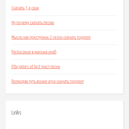
Скачать 3 д скин
Ну почему скачать песню
Мысли как преступник 2 сезон скачать торрент
Расписание в марина клаб
Etta james at last текст песни
Волкодав путь воина игра скачать торрент
Links