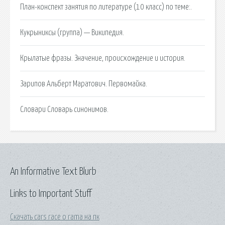
План-конспект занятия по литературе (10 класс) по теме:.
Кукрыниксы (группа) — Википедия.
Крылатые фразы. Значение, происхождение и история.
Зарипов Альберт Маратович. Первомайка.
Словари Словарь синонимов.
An Informative Text Blurb
Links to Important Stuff
Скачать cars race o rama на пк