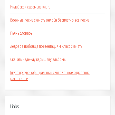
Индийская керамика книги
Военные песни скачать онлайн бесплатно все песни
Пьянь словарь
Ледовое побоище презентация 4 класс скачать
Скачать надежду кадышеву альбомы
Бгуэп иркутск официальный сайт заочное отделение
расписание
Links