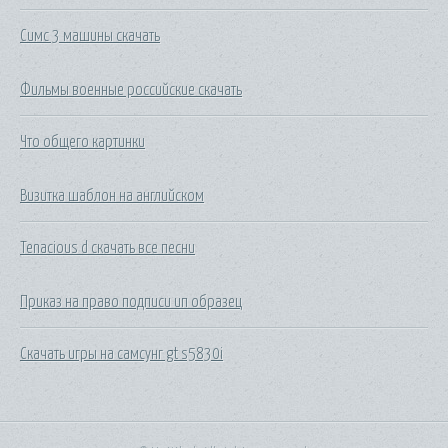
Симс 3 машины скачать
Фильмы военные российские скачать
Что общего картинки
Визитка шаблон на английском
Tenacious d скачать все песни
Приказ на право подписи ип образец
Скачать игры на самсунг gt s5830i