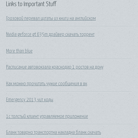
Links to Important Stuff
Грозовой перевал цитаты из книги на английском
Nvidia geforce gt 635m драйвер скачать торрент
More than blue
Расписание автовокзала краснодар 1 ростов на дону
Как можно прочитать чужие сообщения в вк
Emergency 2013 чит коды
1с толстый клиент управляемое приложение
Бланк товарно транспортна накладна бланк скачать