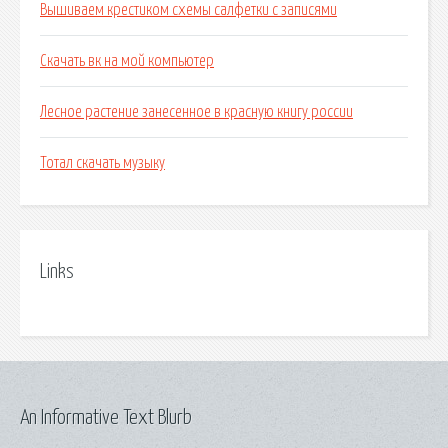
Вышиваем крестиком схемы салфетки с записями
Скачать вк на мой компьютер
Лесное растение занесенное в красную книгу россии
Тотал скачать музыку
Links
An Informative Text Blurb